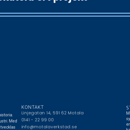
KONTAKT
S
Linjegatan 14, 591 62 Motala
Mo
istoria.
sy
0141 - 22 99 00
ustri. Med
en
info@motalaverkstad.se
utvecklas
ka