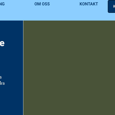
NG
OM OSS
KONTAKT
de
a
åra
a