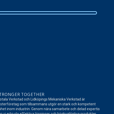
TRONGER TOGETHER
tala Verkstad och Lidköpings Mekaniska Verkstad är
sterföretag som tillsammans utgör en stark och kompetent
het inom industrin. Genom nära samarbete och delad expertis
n vi erbjuda effektiva lösningar och högkvalitativa produkter.