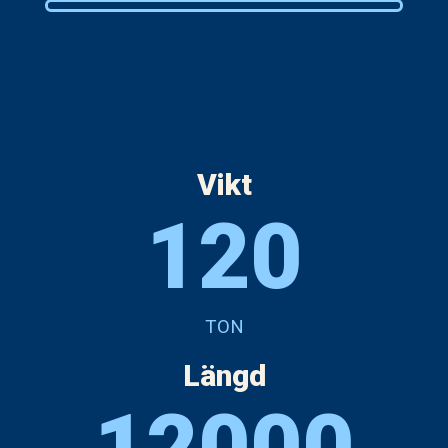
Vikt
120
TON
Längd